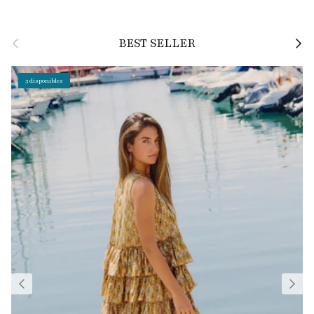
Anterior
Siguie
BEST SELLER
3 disponibles