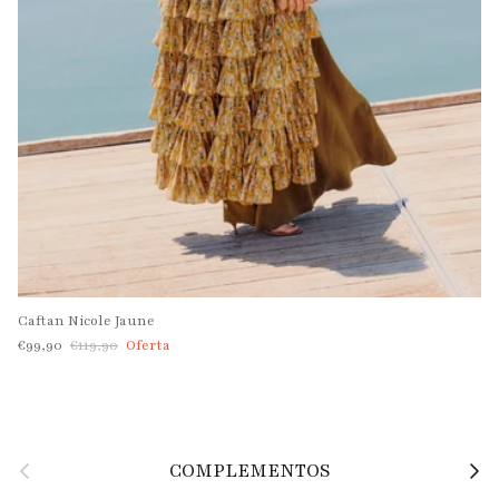
Caftan Nicole Jaune
Precio de venta
Precio normal
€99,90
€119,90
Oferta
Anterior
Siguie
COMPLEMENTOS