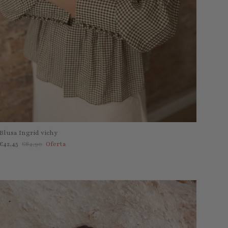
Blusa Ingrid vichy
Precio de venta
Precio normal
€42,45
€84,90
Oferta