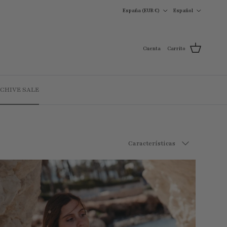
País/Región
Idioma
España (EUR €)
Español
Cuenta
Carrito
RCHIVE SALE
Ordenar por
Características