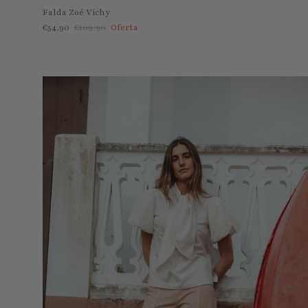
Falda Zoé Vichy
Precio de venta
Precio normal
€54,90
€109,90
Oferta