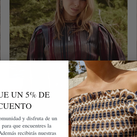
UE UN 5% DE
CUENTO
omunidad y disfruta de un
l para que encuentres la
Además recibirás nuestras