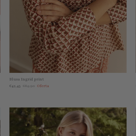
Blusa Ingrid print
Precio de venta
Precio normal
€42,45
€84,90
Oferta